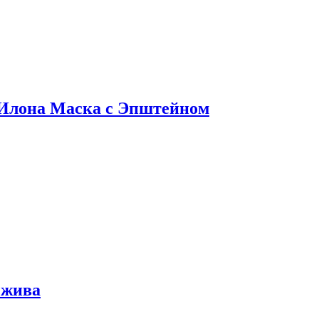
 Илона Маска с Эпштейном
 жива