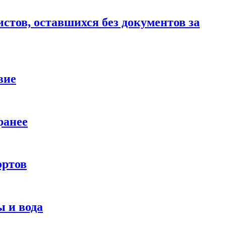
стов, оставшихся без документов за
вие
ранее
ортов
 и вода