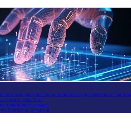
 алгоритм для туристов, оставшихся без документов за границе
ь в мини-путешествие
оит планировать заранее
 на билетах до курортов