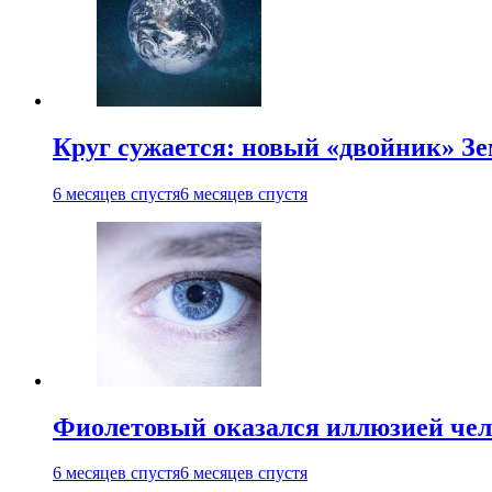
Круг сужается: новый «двойник» Зе
6 месяцев спустя
6 месяцев спустя
Фиолетовый оказался иллюзией чел
6 месяцев спустя
6 месяцев спустя