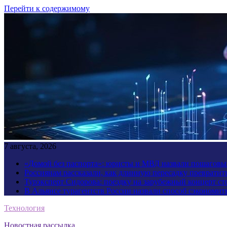
Перейти к содержимому
7 августа, 2026
«Домой без паспорта»: юристы и МВД назвали пошаговый
Россиянам рассказали, как длинную пересадку превратит
Турэксперт Сидорова: поездку на зарубежный концерт ст
В Альянсе турагентств России назвали способ сэкономить
Технология
Новостная рассылка