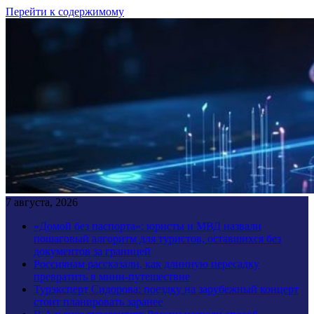
Перейти к содержимому
7 августа, 2026
«Домой без паспорта»: юристы и МВД назвали
пошаговый алгоритм для туристов, оставшихся без
документов за границей
Россиянам рассказали, как длинную пересадку
превратить в мини-путешествие
Турэксперт Сидорова: поездку на зарубежный концерт
стоит планировать заранее