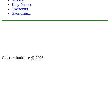
Хоккей
Шоу-бизнес
Экология
Экономика
Данный сайт не является коммерческим проектом. На этом
сайте ни чего не продают, ни чего не покупают, ни какие
услуги не оказываются. Сайт представляет собой ленту
новостей RSS канала news.rambler.ru, kommersant.ru,
newsru.com. Материалы публикуются без искажения,
ответственность за достоверность публикуемых новостей
Администрация сайта не несёт.
Сайт от bmb1site @ 2026