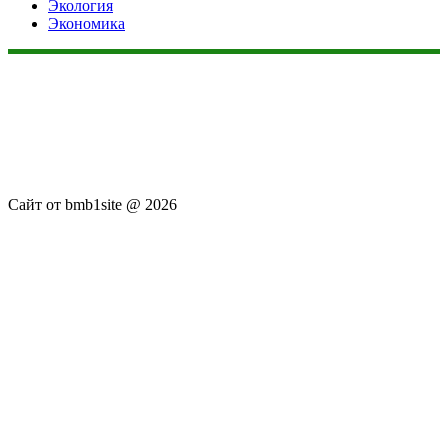
Экология
Экономика
Данный сайт не является коммерческим проектом. На этом
сайте ни чего не продают, ни чего не покупают, ни какие
услуги не оказываются. Сайт представляет собой ленту
новостей RSS канала news.rambler.ru, kommersant.ru,
newsru.com. Материалы публикуются без искажения,
ответственность за достоверность публикуемых новостей
Администрация сайта не несёт.
Сайт от bmb1site @ 2026