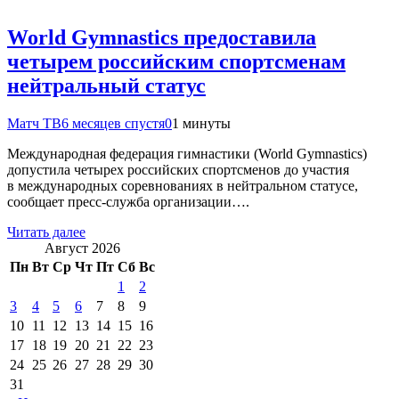
World Gymnastics предоставила
четырем российским спортсменам
нейтральный статус
Матч ТВ
6 месяцев спустя
0
1 минуты
Международная федерация гимнастики (World Gymnastics)
допустила четырех российских спортсменов до участия
в международных соревнованиях в нейтральном статусе,
сообщает пресс‑служба организации….
Читать далее
Август 2026
Пн
Вт
Ср
Чт
Пт
Сб
Вс
1
2
3
4
5
6
7
8
9
10
11
12
13
14
15
16
17
18
19
20
21
22
23
24
25
26
27
28
29
30
31