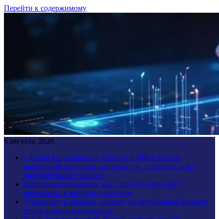
Перейти к содержимому
6 августа, 2026
«Домой без паспорта»: юристы и МВД назвали
пошаговый алгоритм для туристов, оставшихся без
документов за границей
Россиянам рассказали, как длинную пересадку
превратить в мини-путешествие
Турэксперт Сидорова: поездку на зарубежный концерт
стоит планировать заранее