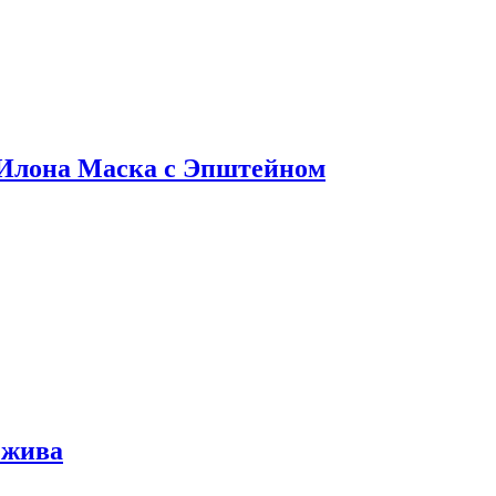
 Илона Маска с Эпштейном
 жива