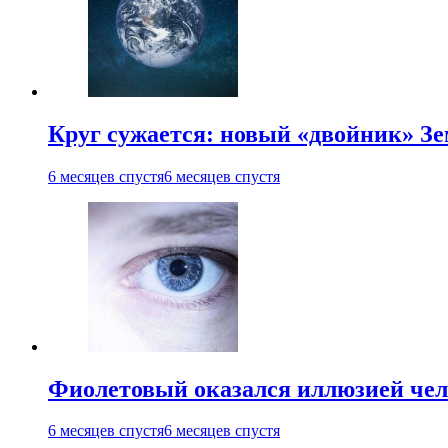
Круг сужается: новый «двойник» Зе
6 месяцев спустя
6 месяцев спустя
Фиолетовый оказался иллюзией чел
6 месяцев спустя
6 месяцев спустя