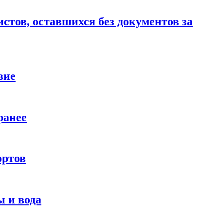
стов, оставшихся без документов за
вие
ранее
ортов
 и вода