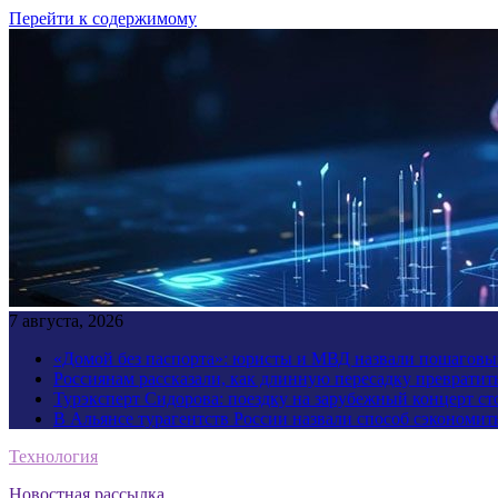
Перейти к содержимому
7 августа, 2026
«Домой без паспорта»: юристы и МВД назвали пошаговый
Россиянам рассказали, как длинную пересадку превратит
Турэксперт Сидорова: поездку на зарубежный концерт ст
В Альянсе турагентств России назвали способ сэкономить
Технология
Новостная рассылка