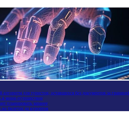
 алгоритм для туристов, оставшихся без документов за границе
ь в мини-путешествие
оит планировать заранее
 на билетах до курортов