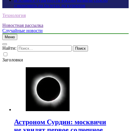
В Альянсе турагентств России назвали способ
сэкономить на билетах до курортов
Технология
Новостная рассылка
Случайные новости
Меню
Найти:
Заголовки
Астроном Сурдин: москвичи
не увидят первое солнечное