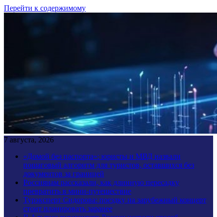
Перейти к содержимому
7 августа, 2026
«Домой без паспорта»: юристы и МВД назвали
пошаговый алгоритм для туристов, оставшихся без
документов за границей
Россиянам рассказали, как длинную пересадку
превратить в мини-путешествие
Турэксперт Сидорова: поездку на зарубежный концерт
стоит планировать заранее