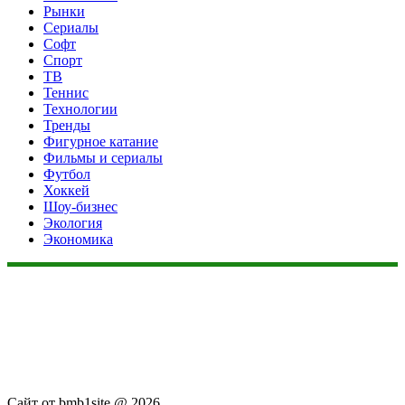
Рынки
Сериалы
Софт
Спорт
ТВ
Теннис
Технологии
Тренды
Фигурное катание
Фильмы и сериалы
Футбол
Хоккей
Шоу-бизнес
Экология
Экономика
Данный сайт не является коммерческим проектом. На этом
сайте ни чего не продают, ни чего не покупают, ни какие
услуги не оказываются. Сайт представляет собой ленту
новостей RSS канала news.rambler.ru, kommersant.ru,
newsru.com. Материалы публикуются без искажения,
ответственность за достоверность публикуемых новостей
Администрация сайта не несёт.
Сайт от bmb1site @ 2026