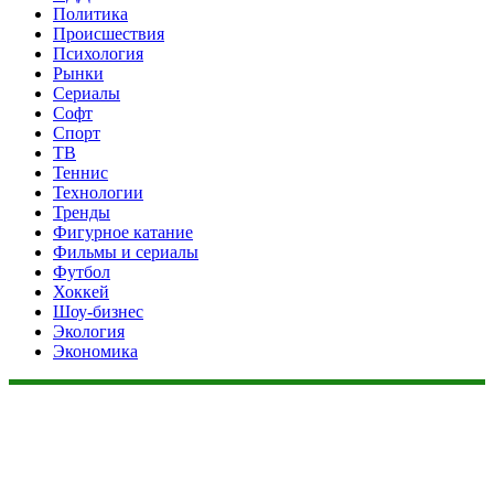
Политика
Происшествия
Психология
Рынки
Сериалы
Софт
Спорт
ТВ
Теннис
Технологии
Тренды
Фигурное катание
Фильмы и сериалы
Футбол
Хоккей
Шоу-бизнес
Экология
Экономика
Данный сайт не является коммерческим проектом. На этом
сайте ни чего не продают, ни чего не покупают, ни какие
услуги не оказываются. Сайт представляет собой ленту
новостей RSS канала news.rambler.ru, kommersant.ru,
newsru.com. Материалы публикуются без искажения,
ответственность за достоверность публикуемых новостей