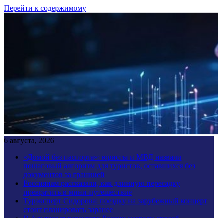
Перейти к содержимому
6 августа, 2026
«Домой без паспорта»: юристы и МВД назвали
пошаговый алгоритм для туристов, оставшихся без
документов за границей
Россиянам рассказали, как длинную пересадку
превратить в мини-путешествие
Турэксперт Сидорова: поездку на зарубежный концерт
стоит планировать заранее