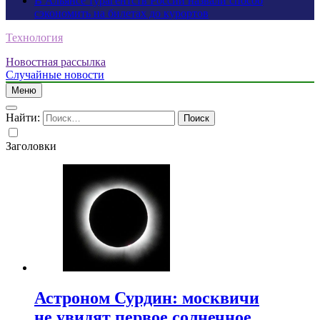
В Альянсе турагентств России назвали способ
сэкономить на билетах до курортов
Технология
Новостная рассылка
Случайные новости
Меню
Найти:
Заголовки
Астроном Сурдин: москвичи
не увидят первое солнечное