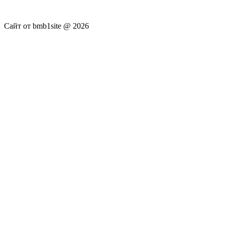
Администрация сайта не несёт.
Сайт от bmb1site @ 2026