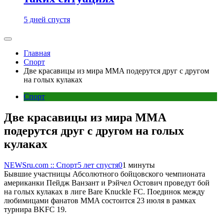
5 дней спустя
Главная
Спорт
Две красавицы из мира MMA подерутся друг с другом
на голых кулаках
Спорт
Две красавицы из мира MMA
подерутся друг с другом на голых
кулаках
NEWSru.com :: Спорт
5 лет спустя
0
1 минуты
Бывшие участницы Абсолютного бойцовского чемпионата
американки Пейдж Ванзант и Рэйчел Остович проведут бой
на голых кулаках в лиге Bare Knuckle FC. Поединок между
любимицами фанатов MMA состоится 23 июля в рамках
турнира BKFC 19.