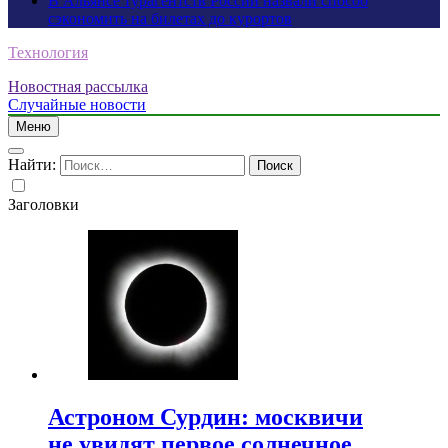
В Альянсе турагентств России назвали способ
сэкономить на билетах до курортов
Технология
Новостная рассылка
Случайные новости
Меню
Найти:
Заголовки
Астроном Сурдин: москвичи
не увидят первое солнечное