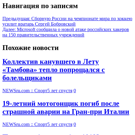
Навигация по записям
Предыдущая:
Сборную России на чемпионате мира по хоккею
усилит вратарь Сергей Бобровский
Далее:
Microsoft сообщила о новой атаке российских хакеров
на 150 правительственных учреждений
Похожие новости
Коллектив канувшего в Лету
«Тамбова» тепло попрощался с
болельщиками
NEWSru.com :: Спорт
5 лет спустя
0
19-летний мотогонщик погиб после
страшной аварии на Гран-при Италии
NEWSru.com :: Спорт
5 лет спустя
0