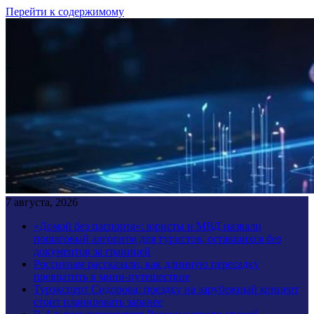
Перейти к содержимому
7 августа, 2026
«Домой без паспорта»: юристы и МВД назвали
пошаговый алгоритм для туристов, оставшихся без
документов за границей
Россиянам рассказали, как длинную пересадку
превратить в мини-путешествие
Турэксперт Сидорова: поездку на зарубежный концерт
стоит планировать заранее