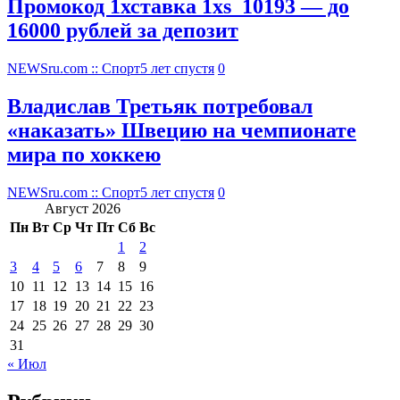
Промокод 1хставка 1xs_10193 — до
16000 рублей за депозит
NEWSru.com :: Спорт
5 лет спустя
0
Владислав Третьяк потребовал
«наказать» Швецию на чемпионате
мира по хоккею
NEWSru.com :: Спорт
5 лет спустя
0
Август 2026
Пн
Вт
Ср
Чт
Пт
Сб
Вс
1
2
3
4
5
6
7
8
9
10
11
12
13
14
15
16
17
18
19
20
21
22
23
24
25
26
27
28
29
30
31
« Июл