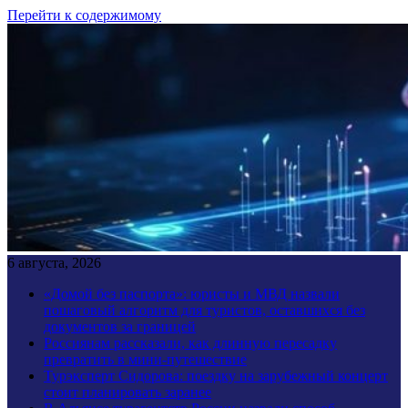
Перейти к содержимому
6 августа, 2026
«Домой без паспорта»: юристы и МВД назвали
пошаговый алгоритм для туристов, оставшихся без
документов за границей
Россиянам рассказали, как длинную пересадку
превратить в мини-путешествие
Турэксперт Сидорова: поездку на зарубежный концерт
стоит планировать заранее