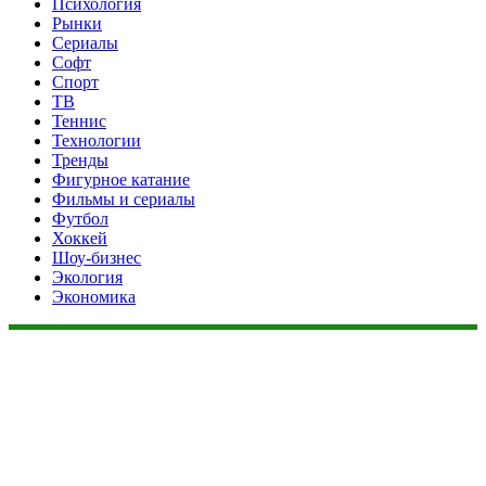
Психология
Рынки
Сериалы
Софт
Спорт
ТВ
Теннис
Технологии
Тренды
Фигурное катание
Фильмы и сериалы
Футбол
Хоккей
Шоу-бизнес
Экология
Экономика
Данный сайт не является коммерческим проектом. На этом
сайте ни чего не продают, ни чего не покупают, ни какие
услуги не оказываются. Сайт представляет собой ленту
новостей RSS канала news.rambler.ru, kommersant.ru,
newsru.com. Материалы публикуются без искажения,
ответственность за достоверность публикуемых новостей
Администрация сайта не несёт.