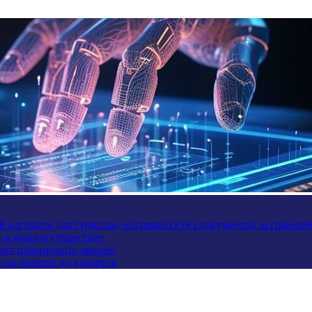
 алгоритм для туристов, оставшихся без документов за границе
ь в мини-путешествие
оит планировать заранее
 на билетах до курортов