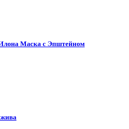
 Илона Маска с Эпштейном
 жива