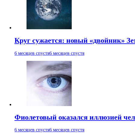
Круг сужается: новый «двойник» Зе
6 месяцев спустя
6 месяцев спустя
Фиолетовый оказался иллюзией чел
6 месяцев спустя
6 месяцев спустя