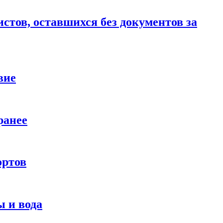
стов, оставшихся без документов за
вие
ранее
ортов
 и вода