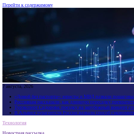
Перейти к содержимому
7 августа, 2026
«Домой без паспорта»: юристы и МВД назвали пошаговый
Россиянам рассказали, как длинную пересадку превратит
Турэксперт Сидорова: поездку на зарубежный концерт ст
В Альянсе турагентств России назвали способ сэкономить
Технология
Новостная рассылка