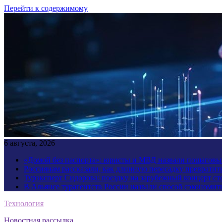
Перейти к содержимому
6 августа, 2026
«Домой без паспорта»: юристы и МВД назвали пошаговый
Россиянам рассказали, как длинную пересадку превратит
Турэксперт Сидорова: поездку на зарубежный концерт ст
В Альянсе турагентств России назвали способ сэкономить
Технология
Новостная рассылка