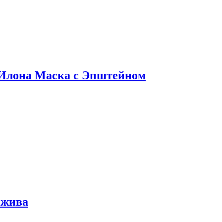
 Илона Маска с Эпштейном
 жива