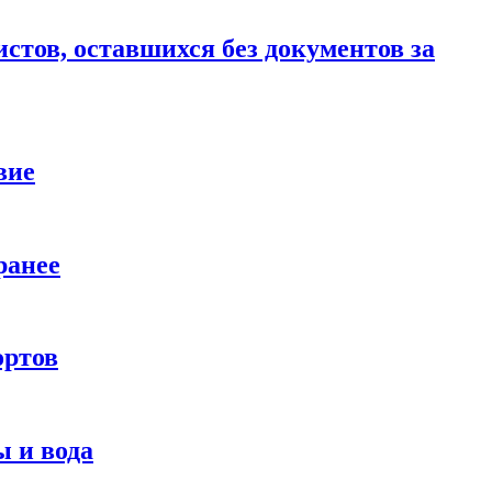
стов, оставшихся без документов за
вие
ранее
ортов
 и вода