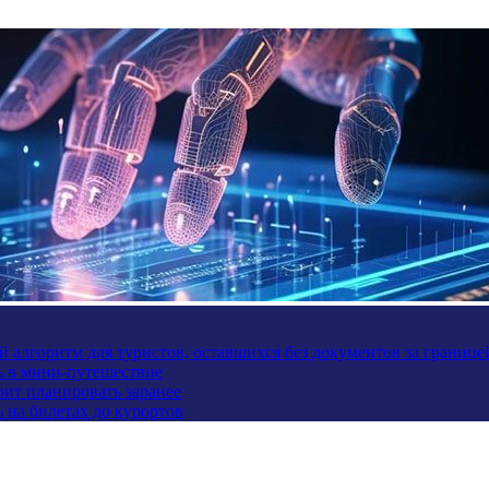
 алгоритм для туристов, оставшихся без документов за границе
ь в мини-путешествие
оит планировать заранее
 на билетах до курортов