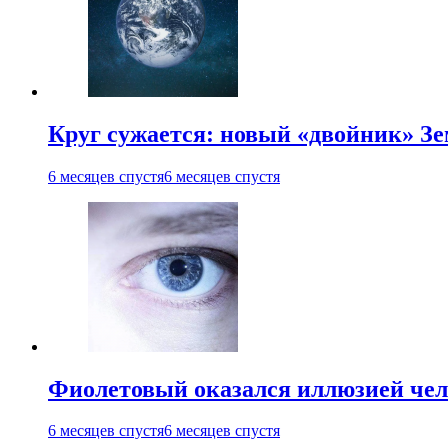
Круг сужается: новый «двойник» Зе
6 месяцев спустя
6 месяцев спустя
Фиолетовый оказался иллюзией чел
6 месяцев спустя
6 месяцев спустя