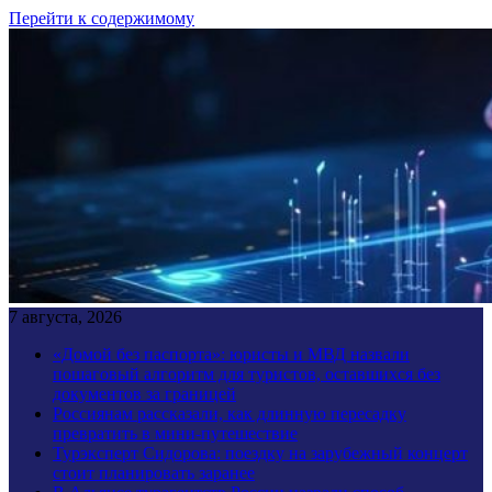
Перейти к содержимому
7 августа, 2026
«Домой без паспорта»: юристы и МВД назвали
пошаговый алгоритм для туристов, оставшихся без
документов за границей
Россиянам рассказали, как длинную пересадку
превратить в мини-путешествие
Турэксперт Сидорова: поездку на зарубежный концерт
стоит планировать заранее