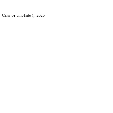
ответственность за достоверность публикуемых новостей
Администрация сайта не несёт.
Сайт от bmb1site @ 2026