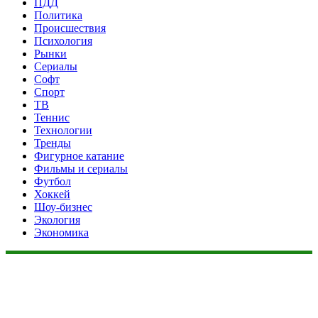
ПДД
Политика
Происшествия
Психология
Рынки
Сериалы
Софт
Спорт
ТВ
Теннис
Технологии
Тренды
Фигурное катание
Фильмы и сериалы
Футбол
Хоккей
Шоу-бизнес
Экология
Экономика
Данный сайт не является коммерческим проектом. На этом
сайте ни чего не продают, ни чего не покупают, ни какие
услуги не оказываются. Сайт представляет собой ленту
новостей RSS канала news.rambler.ru, kommersant.ru,
newsru.com. Материалы публикуются без искажения,