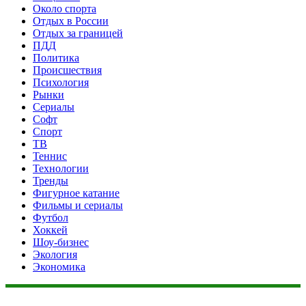
Около спорта
Отдых в России
Отдых за границей
ПДД
Политика
Происшествия
Психология
Рынки
Сериалы
Софт
Спорт
ТВ
Теннис
Технологии
Тренды
Фигурное катание
Фильмы и сериалы
Футбол
Хоккей
Шоу-бизнес
Экология
Экономика
Данный сайт не является коммерческим проектом. На этом
сайте ни чего не продают, ни чего не покупают, ни какие