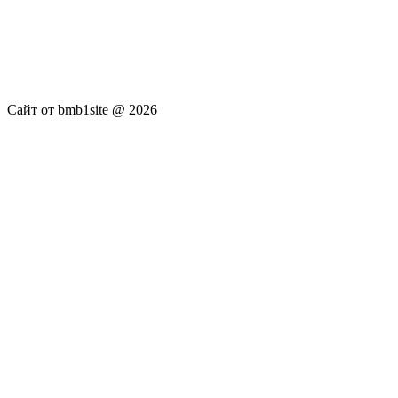
услуги не оказываются. Сайт представляет собой ленту
новостей RSS канала news.rambler.ru, kommersant.ru,
newsru.com. Материалы публикуются без искажения,
ответственность за достоверность публикуемых новостей
Администрация сайта не несёт.
Сайт от bmb1site @ 2026