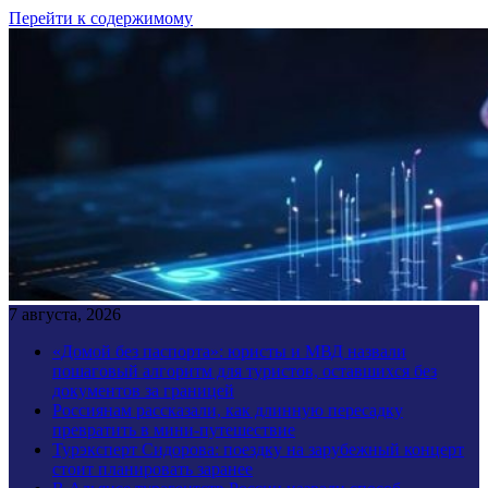
Перейти к содержимому
7 августа, 2026
«Домой без паспорта»: юристы и МВД назвали
пошаговый алгоритм для туристов, оставшихся без
документов за границей
Россиянам рассказали, как длинную пересадку
превратить в мини-путешествие
Турэксперт Сидорова: поездку на зарубежный концерт
стоит планировать заранее