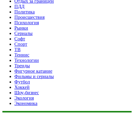
Отдых за границей
ПДД
Политика
Происшествия
Психология
Рынки
Сериалы
Софт
Спорт
ТВ
Теннис
Технологии
Тренды
Фигурное катание
Фильмы и сериалы
Футбол
Хоккей
Шоу-бизнес
Экология
Экономика
Данный сайт не является коммерческим проектом. На этом
сайте ни чего не продают, ни чего не покупают, ни какие
услуги не оказываются. Сайт представляет собой ленту
новостей RSS канала news.rambler.ru, kommersant.ru,