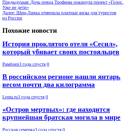
Предыдущая:
Дочь певца Трофима покинула проект «Голос.
Уже не дети»
Далее:
Шри-Ланка отменила платные визы для туристов
из России
Похожие новости
История проклятого отеля «Сесил»,
который убивает своих постояльцев
Рамблер
3 года спустя
0
В российском регионе нашли янтарь
весом почти два килограмма
Lenta.ru
3 года спустя
0
«Остров мертвых»: где находится
крупнейшая братская могила в мире
Русская семерка
3 года спустя
0