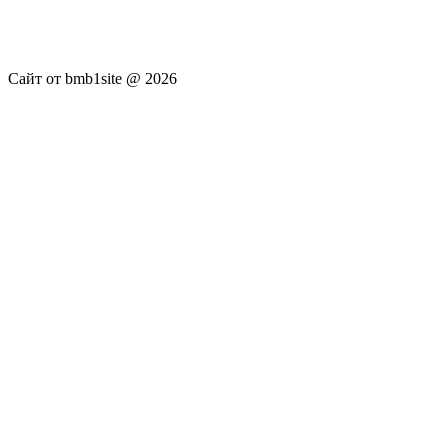
newsru.com. Материалы публикуются без искажения,
ответственность за достоверность публикуемых новостей
Администрация сайта не несёт.
Сайт от bmb1site @ 2026