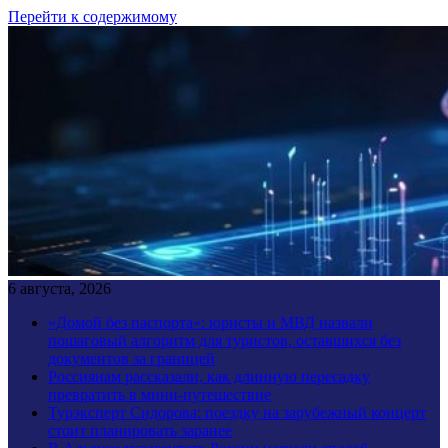
Перейти к содержимому
6 августа, 2026
«Домой без паспорта»: юристы и МВД назвали
пошаговый алгоритм для туристов, оставшихся без
документов за границей
Россиянам рассказали, как длинную пересадку
превратить в мини-путешествие
Турэксперт Сидорова: поездку на зарубежный концерт
стоит планировать заранее