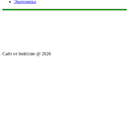
Экономика
Данный сайт не является коммерческим проектом. На этом
сайте ни чего не продают, ни чего не покупают, ни какие
услуги не оказываются. Сайт представляет собой ленту
новостей RSS канала news.rambler.ru, kommersant.ru,
newsru.com. Материалы публикуются без искажения,
ответственность за достоверность публикуемых новостей
Администрация сайта не несёт.
Сайт от bmb1site @ 2026