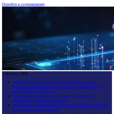
Перейти к содержимому
7 августа, 2026
«Домой без паспорта»: юристы и МВД назвали
пошаговый алгоритм для туристов, оставшихся без
документов за границей
Россиянам рассказали, как длинную пересадку
превратить в мини-путешествие
Турэксперт Сидорова: поездку на зарубежный концерт
стоит планировать заранее