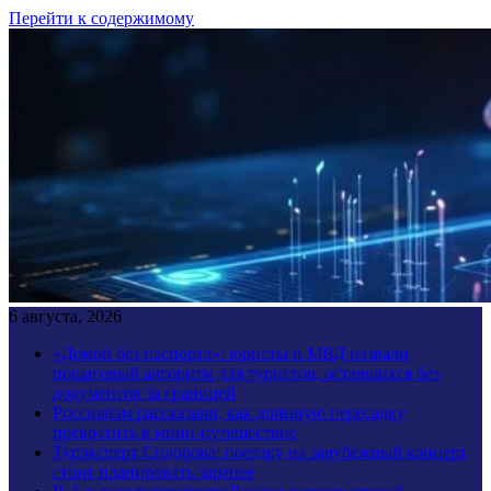
Перейти к содержимому
6 августа, 2026
«Домой без паспорта»: юристы и МВД назвали
пошаговый алгоритм для туристов, оставшихся без
документов за границей
Россиянам рассказали, как длинную пересадку
превратить в мини-путешествие
Турэксперт Сидорова: поездку на зарубежный концерт
стоит планировать заранее