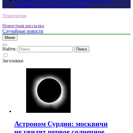
В Альянсе турагентств России назвали способ
сэкономить на билетах до курортов
Технология
Новостная рассылка
Случайные новости
Меню
Найти:
Заголовки
Астроном Сурдин: москвичи
не увидят первое солнечное