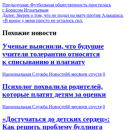
Предыдущая:
Футбольная общественность простилась
с Борисом Игнатьевым
Далее:
Зверев о том, что не подал на матч против Алькараса:
«В конце у меня просто не осталось сил.
Похожие новости
Ученые выяснили, что будущие
учителя толерантно относятся
к списыванию и плагиату
Национальная Служба Новостей
6 месяцев спустя
0
Психолог похвалила родителей,
которые платят детям за оценки
Национальная Служба Новостей
6 месяцев спустя
0
«Достучаться до детских сердец»:
Как решить проблему буллинга