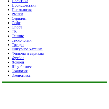
Политика
Происшествия
Психология
Рынки
Сериалы
Софт
Спорт
ТВ
Теннис
Технологии
Тренды
Фигурное катание
Фильмы и сериалы
Футбол
Хоккей
Шоу-бизнес
Экология
Экономика
Данный сайт не является коммерческим проектом. На этом
сайте ни чего не продают, ни чего не покупают, ни какие
услуги не оказываются. Сайт представляет собой ленту
новостей RSS канала news.rambler.ru, kommersant.ru,
newsru.com. Материалы публикуются без искажения,
ответственность за достоверность публикуемых новостей