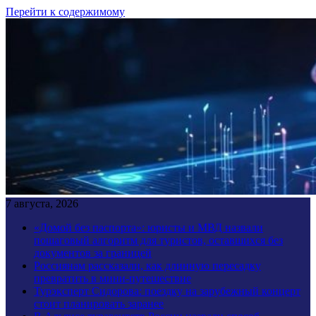
Перейти к содержимому
7 августа, 2026
«Домой без паспорта»: юристы и МВД назвали
пошаговый алгоритм для туристов, оставшихся без
документов за границей
Россиянам рассказали, как длинную пересадку
превратить в мини-путешествие
Турэксперт Сидорова: поездку на зарубежный концерт
стоит планировать заранее