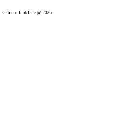
Администрация сайта не несёт.
Сайт от bmb1site @ 2026