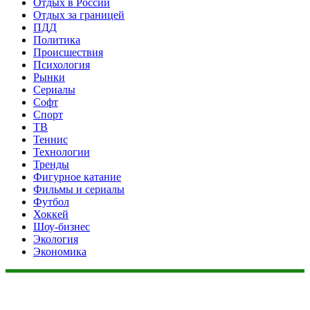
Отдых в России
Отдых за границей
ПДД
Политика
Происшествия
Психология
Рынки
Сериалы
Софт
Спорт
ТВ
Теннис
Технологии
Тренды
Фигурное катание
Фильмы и сериалы
Футбол
Хоккей
Шоу-бизнес
Экология
Экономика
Данный сайт не является коммерческим проектом. На этом
сайте ни чего не продают, ни чего не покупают, ни какие
услуги не оказываются. Сайт представляет собой ленту