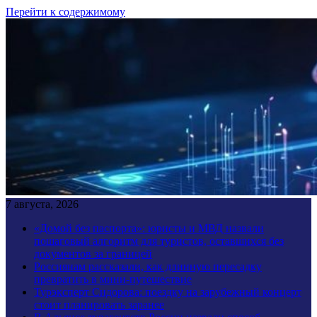
Перейти к содержимому
7 августа, 2026
«Домой без паспорта»: юристы и МВД назвали
пошаговый алгоритм для туристов, оставшихся без
документов за границей
Россиянам рассказали, как длинную пересадку
превратить в мини-путешествие
Турэксперт Сидорова: поездку на зарубежный концерт
стоит планировать заранее