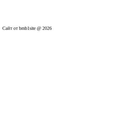
новостей RSS канала news.rambler.ru, kommersant.ru,
newsru.com. Материалы публикуются без искажения,
ответственность за достоверность публикуемых новостей
Администрация сайта не несёт.
Сайт от bmb1site @ 2026