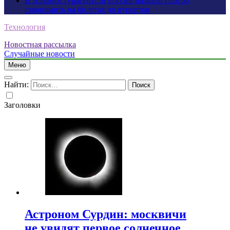
В Альянсе турагентств России назвали способ
сэкономить на билетах до курортов
Технология
Новостная рассылка
Случайные новости
Меню
Найти:
Заголовки
Астроном Сурдин: москвичи
не увидят первое солнечное