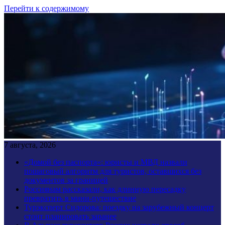
Перейти к содержимому
7 августа, 2026
«Домой без паспорта»: юристы и МВД назвали
пошаговый алгоритм для туристов, оставшихся без
документов за границей
Россиянам рассказали, как длинную пересадку
превратить в мини-путешествие
Турэксперт Сидорова: поездку на зарубежный концерт
стоит планировать заранее