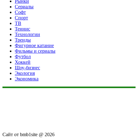
Рынки
Сериалы
Софт
Спорт
ТВ
Теннис
Технологии
Тренды
Фигурное катание
Фильмы и сериалы
Футбол
Хоккей
Шоу-бизнес
Экология
Экономика
Данный сайт не является коммерческим проектом. На этом
сайте ни чего не продают, ни чего не покупают, ни какие
услуги не оказываются. Сайт представляет собой ленту
новостей RSS канала news.rambler.ru, kommersant.ru,
newsru.com. Материалы публикуются без искажения,
ответственность за достоверность публикуемых новостей
Администрация сайта не несёт.
Сайт от bmb1site @ 2026